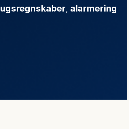
rugsregnskaber
,
alarmering