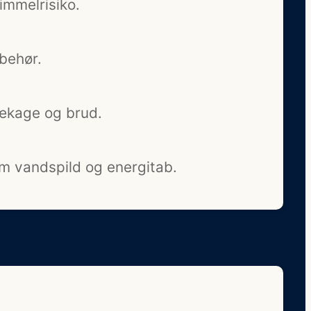
immelrisiko.
behør.
lækage og brud.
m vandspild og energitab.