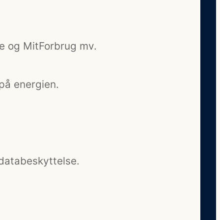
re og MitForbrug mv.
 på energien.
databeskyttelse.