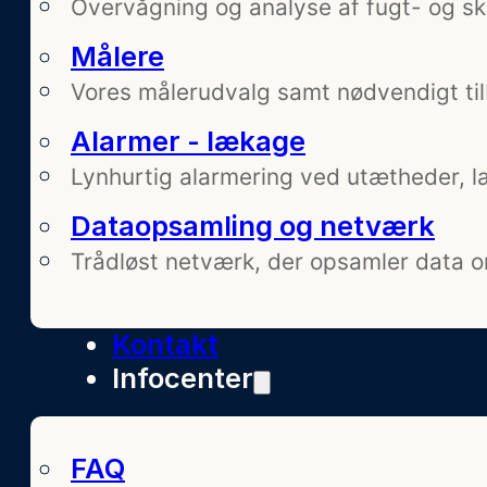
Overvågning og analyse af fugt- og sk
Målere
Vores målerudvalg samt nødvendigt til
Alarmer - lækage
Lynhurtig alarmering ved utætheder, 
Dataopsamling og netværk
Trådløst netværk, der opsamler data o
Kontakt
Infocenter
FAQ