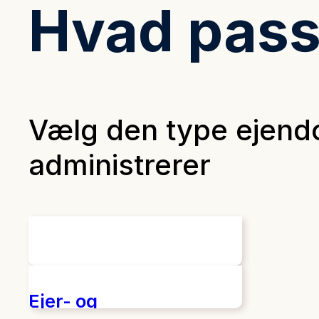
Hvad passe
Vælg den type ejendo
administrerer
Bolig
Ejer- og