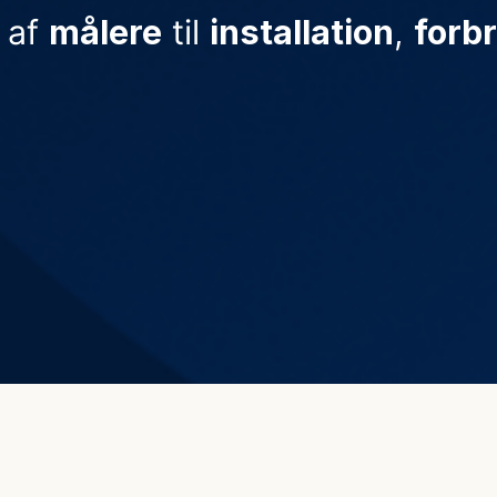
g af
målere
til
installation
,
forb