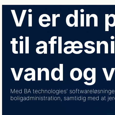
Vi er din 
til aflæsn
vand og 
Med BA technologies' softwareløsninger s
boligadministration, samtidig med at je