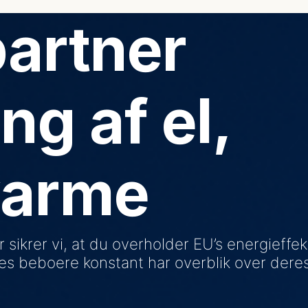
partner
ing af el,
varme
ikrer vi, at du overholder EU’s energieffekti
res beboere konstant har overblik over deres